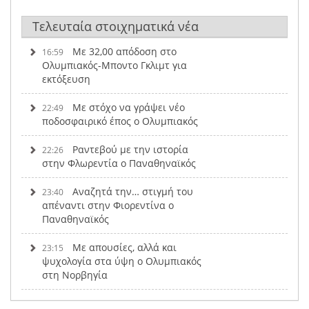
Τελευταία στοιχηματικά νέα
Με 32,00 απόδοση στο
16:59
Ολυμπιακός-Μποντο Γκλιμτ για
εκτόξευση
Με στόχο να γράψει νέο
22:49
ποδοσφαιρικό έπος ο Ολυμπιακός
Ραντεβού με την ιστορία
22:26
στην Φλωρεντία ο Παναθηναϊκός
Αναζητά την… στιγμή του
23:40
απέναντι στην Φιορεντίνα ο
Παναθηναϊκός
Με απουσίες, αλλά και
23:15
ψυχολογία στα ύψη ο Ολυμπιακός
στη Νορβηγία