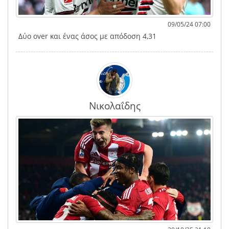
09/05/24 07:00
Δύο over και ένας άσος με απόδοση 4,31
Νικολαΐδης