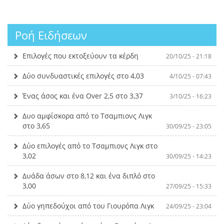
Ροή Ειδήσεων
Επιλογές που εκτοξεύουν τα κέρδη
20/10/25 - 21:18
Δύο συνδυαστικές επιλογές στο 4,03
4/10/25 - 07:43
Ένας άσος και ένα Over 2,5 στο 3,37
3/10/25 - 16:23
Δυο αμφίσκορα από το Τσαμπιονς Λιγκ
στο 3,65
30/09/25 - 23:05
Δύο επιλογές από το Τσαμπιονς Λιγκ στο
3,02
30/09/25 - 14:23
Δυάδα άσων στο 8,12 και ένα διπλό στο
3,00
27/09/25 - 15:33
Δύο γηπεδούχοι από του Γιουρόπα Λιγκ
24/09/25 - 23:04