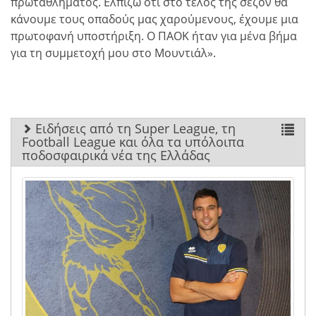
πρωταθλήματος. Ελπίζω ότι στο τέλος της σεζόν θα
κάνουμε τους οπαδούς μας χαρούμενους, έχουμε μια
πρωτοφανή υποστήριξη. Ο ΠΑΟΚ ήταν για μένα βήμα
για τη συμμετοχή μου στο Μουντιάλ».
Ειδήσεις από τη Super League, τη
Football League και όλα τα υπόλοιπα
ποδοσφαιρικά νέα της Ελλάδας