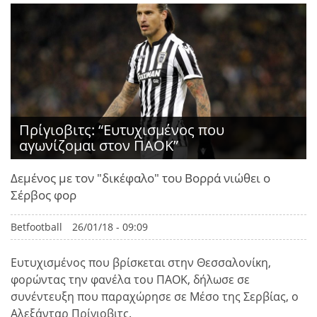
Πρίγιοβιτς: “Ευτυχισμένος που
αγωνίζομαι στον ΠΑΟΚ”
Δεμένος με τον "δικέφαλο" του Βορρά νιώθει ο
Σέρβος φορ
Betfootball
26/01/18 - 09:09
Ευτυχισμένος που βρίσκεται στην Θεσσαλονίκη,
φορώντας την φανέλα του ΠΑΟΚ, δήλωσε σε
συνέντευξη που παραχώρησε σε Μέσο της Σερβίας, ο
Αλεξάνταρ Πρίγιοβιτς.