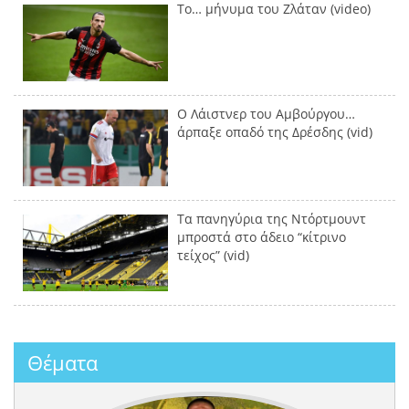
Το… μήνυμα του Ζλάταν (video)
Ο Λάιστνερ του Αμβούργου…
άρπαξε οπαδό της Δρέσδης (vid)
Τα πανηγύρια της Ντόρτμουντ
μπροστά στο άδειο “κίτρινο
τείχος” (vid)
Θέματα