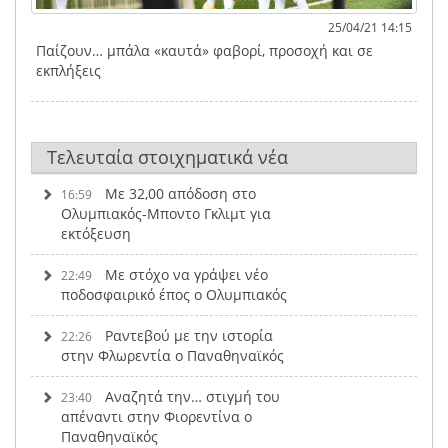
25/04/21 14:15
Παίζουν… μπάλα «καυτά» φαβορί, προσοχή και σε
εκπλήξεις
Τελευταία στοιχηματικά νέα
Με 32,00 απόδοση στο
16:59
Ολυμπιακός-Μποντο Γκλιμτ για
εκτόξευση
Με στόχο να γράψει νέο
22:49
ποδοσφαιρικό έπος ο Ολυμπιακός
Ραντεβού με την ιστορία
22:26
στην Φλωρεντία ο Παναθηναϊκός
Αναζητά την… στιγμή του
23:40
απέναντι στην Φιορεντίνα ο
Παναθηναϊκός