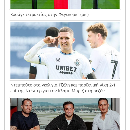
Χουάγκ τετραετίας στην Φέγενορντ (pic)
Ντεμπούτο στα γκολ για Τζόλη και παρθενική νίκη 2-1
επί της Ντέντερ για την Κλαμπ Μπριζ στη σεζόν