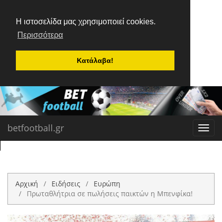
Η ιστοσελίδα μας χρησιμοποιεί cookies.
Περισσότερα
Κατάλαβα!
betfootball.gr
Toggl
navig
Αρχική
Ειδήσεις
Ευρώπη
Πρωταθλήτρια σε πωλήσεις παικτών η Μπενφίκα!