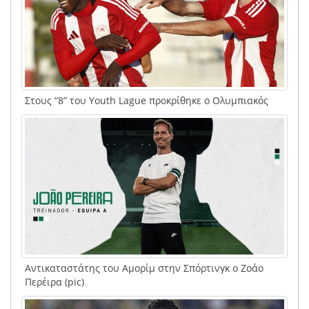
Στους “8” του Youth Lague προκρίθηκε ο Ολυμπιακός
Αντικαταστάτης του Αμορίμ στην Σπόρτινγκ ο Ζοάο
Περέιρα (pic)