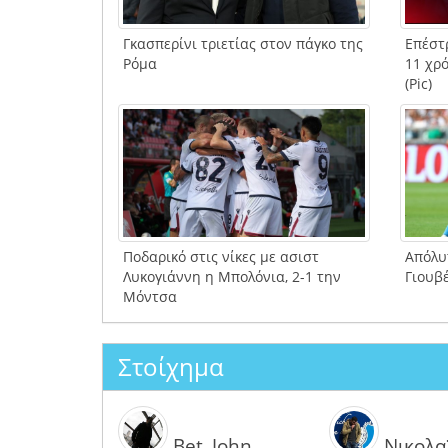
Γκασπερίνι τριετίας στον πάγκο της
Επέστ
Ρόμα
11 χρό
(Pic)
Ποδαρικό στις νίκες με ασιστ
Απόλυ
Λυκογιάννη η Μπολόνια, 2-1 την
Γιουβ
Μόντσα
Στοίχημα
Bet_John
Νικολα