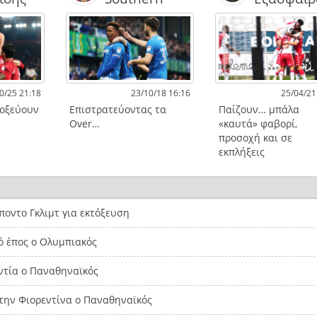
0/25 21:18
23/10/18 16:16
25/04/21
τοξεύουν
Επιστρατεύοντας τα
Παίζουν… μπάλα
Over…
«καυτά» φαβορί,
προσοχή και σε
εκπλήξεις
οντο Γκλιμτ για εκτόξευση
ό έπος ο Ολυμπιακός
ντία ο Παναθηναϊκός
την Φιορεντίνα ο Παναθηναϊκός