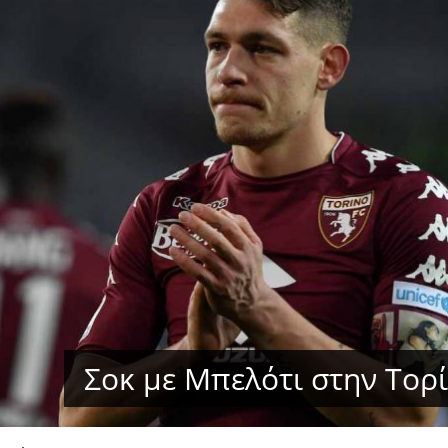
Σοκ με Μπελότι στην Τορ