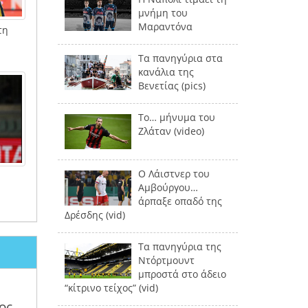
μνήμη του
Μαραντόνα
τη
Τα πανηγύρια στα
κανάλια της
Βενετίας (pics)
Το… μήνυμα του
Ζλάταν (video)
Ο Λάιστνερ του
Αμβούργου…
άρπαξε οπαδό της
Δρέσδης (vid)
Τα πανηγύρια της
Ντόρτμουντ
μπροστά στο άδειο
“κίτρινο τείχος” (vid)
ος