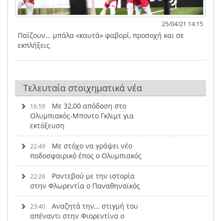
25/04/21 14:15
Παίζουν… μπάλα «καυτά» φαβορί, προσοχή και σε
εκπλήξεις
Τελευταία στοιχηματικά νέα
Με 32,00 απόδοση στο
16:59
Ολυμπιακός-Μποντο Γκλιμτ για
εκτόξευση
Με στόχο να γράψει νέο
22:49
ποδοσφαιρικό έπος ο Ολυμπιακός
Ραντεβού με την ιστορία
22:26
στην Φλωρεντία ο Παναθηναϊκός
Αναζητά την… στιγμή του
23:40
απέναντι στην Φιορεντίνα ο