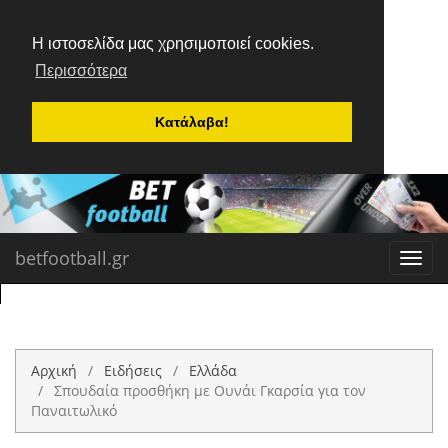
Η ιστοσελίδα μας χρησιμοποιεί cookies.
Περισσότερα
Κατάλαβα!
betfootball.gr
Toggl
navig
Αρχική
Ειδήσεις
Ελλάδα
Σπουδαία προσθήκη με Ουνάι Γκαρσία για τον
Παναιτωλικό