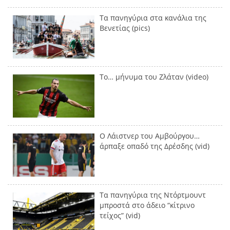
Τα πανηγύρια στα κανάλια της
Βενετίας (pics)
Το… μήνυμα του Ζλάταν (video)
Ο Λάιστνερ του Αμβούργου…
άρπαξε οπαδό της Δρέσδης (vid)
Τα πανηγύρια της Ντόρτμουντ
μπροστά στο άδειο “κίτρινο
τείχος” (vid)