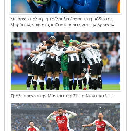
Με ρεκόρ Παλμερ η Τσέλσι ξεπέρασε το εμπόδιο της
Μπράιτον, νίκη στις καθυστερήσεις για την Αρσεναλ
Έβαλε φρένο στην Μάντσεστερ Σίτι η Νιούκαστλ 1-1