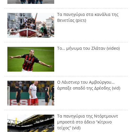
Τα πανηγύρια στα κανάλια της
Βενετίας (pics)
Το… μήνυμα του Ζλάταν (video)
Ο Λάιστνερ του Αμβούργου…
άρπαξε οπαδό της Δρέσδης (vid)
Τα πανηγύρια της Ντόρτμουντ
μπροστά στο άδειο “κίτρινο
τείχος” (vid)