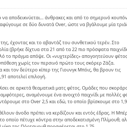
να αποδεικνύεται… άνθρακες και από το σημερινό κουπόν
ταφύγουμε σε δύο δυνατά Over, ώστε να βγάλουμε μία τριά
της, έχοντας και το αβαντάζ του συνθετικού τερέν. Στο
λία (βρήκε δίχτυα στα 21 από τα 22 πιο πρόσφατα παιχνίδ
 απλό το πράγμα απόψε. Οι «νυχτερίδες» απογοητεύουν φέτος
η υπόθεση χωρίς τον περσινό πρώτο τους σκόρερ Ζάζα.
και τον δεύτερο κίπερ της Γιουνγκ Μπόις, θα βρουν τις
,91 αποτελεί επιλογή.
ίσει σε αρκετά θεαματικά ματς φέτος. Ομάδες που σκοράρ
αμφότερες, αναμένουμε ένα ανοιχτό παιχνίδι με πολλές φ
ντάρουμε στο Over 2,5 και εδώ, το οποίο βρίσκουμε στο 1,9
λουν άνοδο πρέπει να κερδίζουν και εντός έδρας. Η Μπέ
, το οποίο πέτυχε κόντρα στην αποδεκατισμένη Πλίμουθ, α
 Η νίκη της Πόρτσμουθ προσφέρεται στο 1,75.