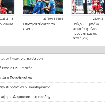
0/25 21:18
23/10/18 16:16
25/04/21
τοξεύουν
Επιστρατεύοντας τα
Παίζουν… μπάλα
Over…
«καυτά» φαβορί,
προσοχή και σε
εκπλήξεις
οντο Γκλιμτ για εκτόξευση
ό έπος ο Ολυμπιακός
ντία ο Παναθηναϊκός
την Φιορεντίνα ο Παναθηναϊκός
α ύψη ο Ολυμπιακός στη Νορβηγία