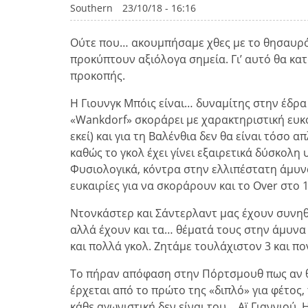
Southern
23/10/18 - 16:16
Ούτε που… ακουμπήσαμε χθες με το θησαυρό 
προκύπτουν αξιόλογα σημεία. Γι’ αυτό θα κα
προκοπής.
Η Γιουνγκ Μπόις είναι… δυναμίτης στην έδρα 
«Wankdorf» σκοράρει με χαρακτηριστική ευκο
εκεί) και για τη Βαλένθια δεν θα είναι τόσο
καθώς το γκολ έχει γίνει εξαιρετικά δύσκολ
Φυσιολογικά, κόντρα στην ελλιπέστατη άμυνα 
ευκαιρίες για να σκοράρουν και το Over στο 1
Ντονκάστερ και Σάντερλαντ μας έχουν συνηθ
αλλά έχουν και τα… θέματά τους στην άμυνα 
και πολλά γκολ. Ζητάμε τουλάχιστον 3 και πο
Το πήραν απόφαση στην Πόρτσμουθ πως αν θέ
έρχεται από το πρώτο της «διπλό» για φέτος
κάθε αγωνιστική δεν είναι του… Αϊ Γιαννιού.