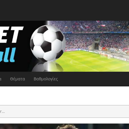
α
Θέματα
Βαθμολογίες
er…