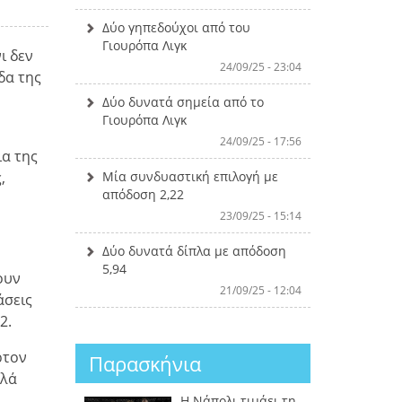
Δύο γηπεδούχοι από του
Γιουρόπα Λιγκ
ι δεν
24/09/25 - 23:04
δα της
Δύο δυνατά σημεία από το
Γιουρόπα Λιγκ
24/09/25 - 17:56
ια της
Μία συνδυαστική επιλογή με
,
απόδοση 2,22
23/09/25 - 15:14
Δύο δυνατά δίπλα με απόδοση
5,94
ουν
21/09/25 - 12:04
άσεις
2.
ρτον
Παρασκήνια
λλά
Η Νάπολι τιμάει τη