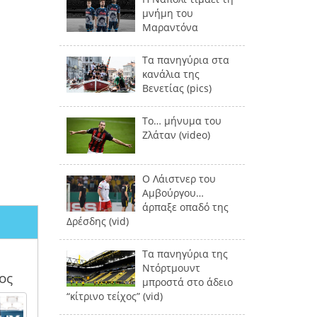
μνήμη του
Μαραντόνα
Τα πανηγύρια στα
κανάλια της
Βενετίας (pics)
Το… μήνυμα του
Ζλάταν (video)
Ο Λάιστνερ του
Αμβούργου…
άρπαξε οπαδό της
Δρέσδης (vid)
Τα πανηγύρια της
Ντόρτμουντ
ος
μπροστά στο άδειο
“κίτρινο τείχος” (vid)