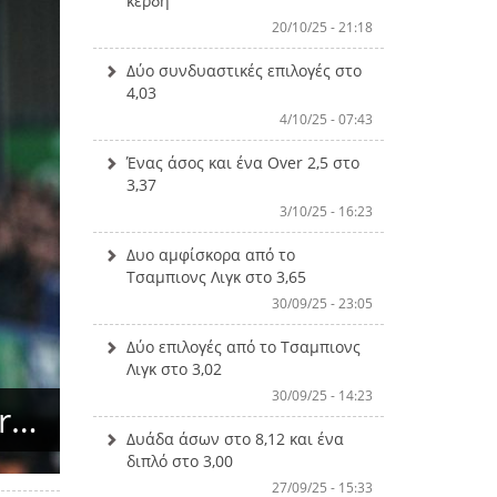
κέρδη
20/10/25 - 21:18
Δύο συνδυαστικές επιλογές στο
4,03
4/10/25 - 07:43
Ένας άσος και ένα Over 2,5 στο
3,37
3/10/25 - 16:23
Δυο αμφίσκορα από το
Τσαμπιονς Λιγκ στο 3,65
30/09/25 - 23:05
Δύο επιλογές από το Τσαμπιονς
Λιγκ στο 3,02
30/09/25 - 14:23
er…
Δυάδα άσων στο 8,12 και ένα
διπλό στο 3,00
27/09/25 - 15:33