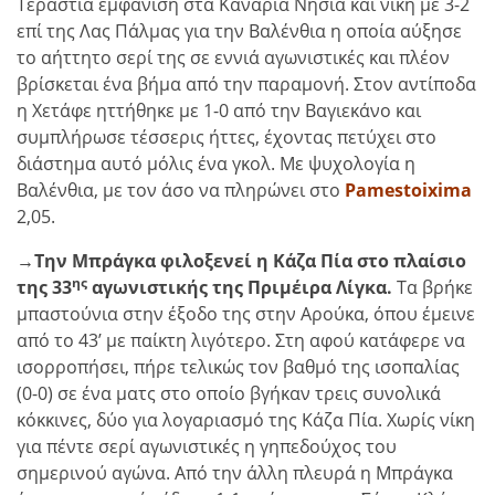
Τεράστια εμφάνιση στα Κανάρια Νησιά και νίκη με 3-2
επί της Λας Πάλμας για την Βαλένθια η οποία αύξησε
το αήττητο σερί της σε εννιά αγωνιστικές και πλέον
βρίσκεται ένα βήμα από την παραμονή. Στον αντίποδα
η Χετάφε ηττήθηκε με 1-0 από την Βαγιεκάνο και
συμπλήρωσε τέσσερις ήττες, έχοντας πετύχει στο
διάστημα αυτό μόλις ένα γκολ. Με ψυχολογία η
Βαλένθια, με τον άσο να πληρώνει στο
Pamestoixima
2,05.
→Την Μπράγκα φιλοξενεί η Κάζα Πία στο πλαίσιο
ης
της 33
αγωνιστικής της Πριμέιρα Λίγκα.
Τα βρήκε
μπαστούνια στην έξοδο της στην Αρούκα, όπου έμεινε
από το 43’ με παίκτη λιγότερο. Στη αφού κατάφερε να
ισορροπήσει, πήρε τελικώς τον βαθμό της ισοπαλίας
(0-0) σε ένα ματς στο οποίο βγήκαν τρεις συνολικά
κόκκινες, δύο για λογαριασμό της Κάζα Πία. Χωρίς νίκη
για πέντε σερί αγωνιστικές η γηπεδούχος του
σημερινού αγώνα. Από την άλλη πλευρά η Μπράγκα