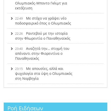
Ολυμπιακός-Μποντο Γκλιμτ για
εκτόξευση
Με στόχο να γράψει νέο
22:49
ποδοσφαιρικό έπος ο Ολυμπιακός
Ραντεβού με την ιστορία
22:26
στην Φλωρεντία ο Παναθηναϊκός
Αναζητά την… στιγμή του
23:40
απέναντι στην Φιορεντίνα ο
Παναθηναϊκός
Με απουσίες, αλλά και
23:15
ψυχολογία στα ύψη ο Ολυμπιακός
στη Νορβηγία
Ροή Ειδήσεων