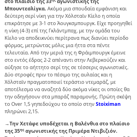
στο πλαίσιο της 33
αγωνιστικής της
Μπουντεσλίγκα.
Ακόμα μια σπουδαία εμφάνιση και
δεύτερη σερί νίκη για την Χόλσταϊν Κίελο η οποία
επικράτησε με 3-1 στο Άουγκσμπουργκ. Είχε προηγηθεί
η νίκη (4-3) επί της Γκλάντμπαχ, με την ομάδα του
Κίελο να αποδεικνύει περίτρανα πως διανύει περίοδο
φόρμας, μετρώντας μόλις μια ήττα στα πέντε
τελευταία. Από την μεριά της η Φράιμπουργκ έμεινε
στο εντός έδρας 2-2 απέναντι στην Λεβερκούζεν και
αύξησε το αήττητο σερί της σε τέσσερις αγωνιστικές.
Δύο στροφές πριν το πέσιμο της αυλαίας και η
Χόλσταϊν πραγματοποιεί τεράστιο ντεμαράζ, με
αποτέλεσμα να αναζητά δύο ακόμα νίκες οι οποίες θα
την οδηγήσουν στα μπαράζ παραμονής. Πρώτη σκέψη
το Over 1,5 γηπεδούχου το οποίο στην
Stoiximan
πληρώνει 2,15.
→Την Χετάφε υποδέχεται η Βαλένθια στο πλαίσιο
ης
της 35
αγωνιστικής της Πριμέρα Ντιβιζιόν.