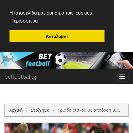
Η ιστοσελίδα μας χρησιμοποιεί cookies.
Περισσότερα
Κατάλαβα!
betfootball.gr
Toggl
navig
Αρχική
Στοίχημα
Τριάδα ρίσκου με απόδοση 9,03