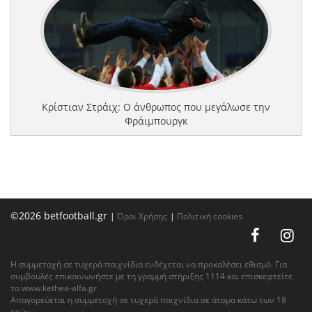
Κρίστιαν Στράιχ: Ο άνθρωπος που μεγάλωσε την
Φράιμπουργκ
©2026 betfootball.gr
|
Όροι Χρήσης
|
Πολιτική cookies
Η συμμετοχή σε τυχερά παιχνίδια ενδέχεται να προκαλέσει εθισμό. Για
συμβουλές επικοινωνήστε με τη γραμμή στήριξης 1114 και επισκεφτείτε
το
www.kethea-alfa.gr
Απαγορεύεται η συμμετοχή σε τυχερά παιχνίδια σε άτομα κάτω των 18
ετών.