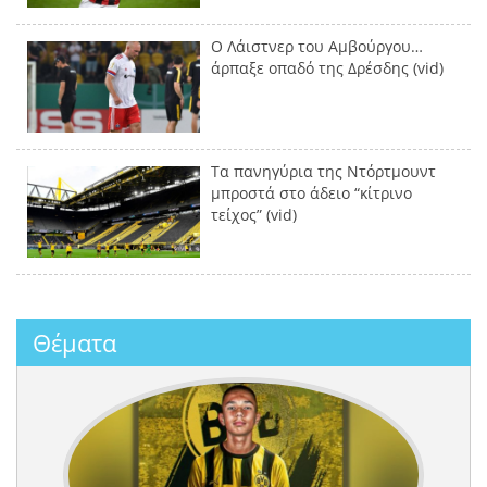
Ο Λάιστνερ του Αμβούργου…
άρπαξε οπαδό της Δρέσδης (vid)
Τα πανηγύρια της Ντόρτμουντ
μπροστά στο άδειο “κίτρινο
τείχος” (vid)
Θέματα