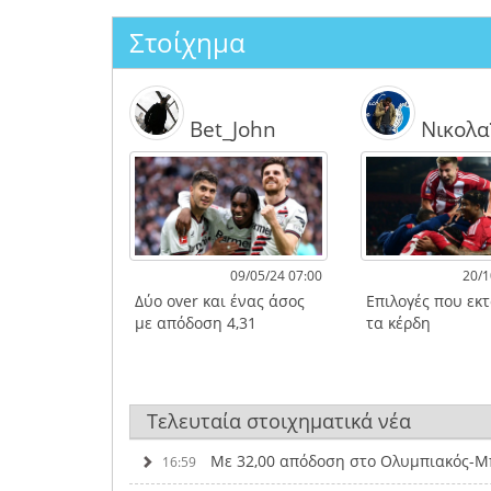
Στοίχημα
Bet_John
Νικολα
09/05/24 07:00
20/1
Δύο over και ένας άσος
Επιλογές που εκ
με απόδοση 4,31
τα κέρδη
Τελευταία στοιχηματικά νέα
Με 32,00 απόδοση στο Ολυμπιακός-Μπ
16:59