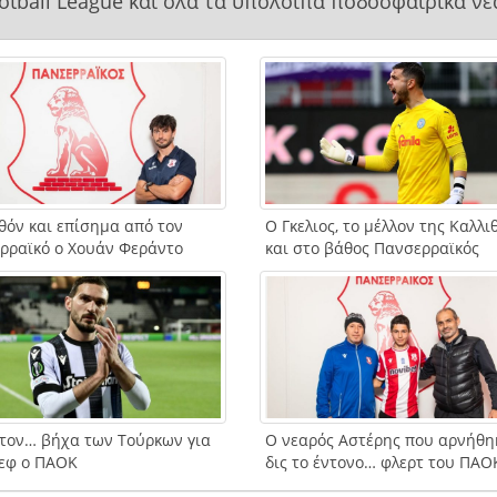
ootball League και όλα τα υπόλοιπα ποδοσφαιρικά νέ
θόν και επίσημα από τον
Ο Γκελιος, το μέλλον της Καλλι
ρραϊκό ο Χουάν Φεράντο
και στο βάθος Πανσερραϊκός
 τον… βήχα των Τούρκων για
Ο νεαρός Αστέρης που αρνήθη
εφ ο ΠΑΟΚ
δις το έντονο… φλερτ του ΠΑΟ