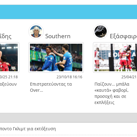
ΐδης
Southern
Εξάσφαιρ
0/25 21:18
23/10/18 16:16
25/04/21
τοξεύουν
Επιστρατεύοντας τα
Παίζουν… μπάλα
Over…
«καυτά» φαβορί,
προσοχή και σε
εκπλήξεις
οντο Γκλιμτ για εκτόξευση