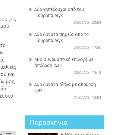
Δύο γηπεδούχοι από του
Γιουρόπα Λιγκ
ρος της
24/09/25 - 23:04
σμού
Δύο δυνατά σημεία από το
Γιουρόπα Λιγκ
 το
24/09/25 - 17:56
υν
Μία συνδυαστική επιλογή με
ας
απόδοση 2,22
ιεθνείς
23/09/25 - 15:14
μού και
ών μας,
Δύο δυνατά δίπλα με απόδοση
αίο
5,94
εί στο
21/09/25 - 12:04
Παρασκήνια
Η Νάπολι τιμάει τη