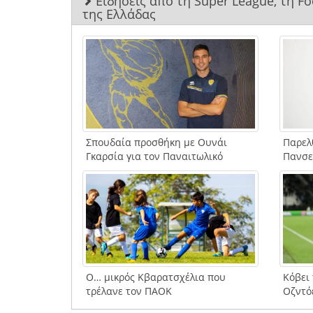
Ειδήσεις από τη Super League, τη F
της Ελλάδας
Σπουδαία προσθήκη με Ουνάι
Παρελ
Γκαρσία για τον Παναιτωλικό
Πανσε
Ο… μικρός Κβαρατσχέλια που
Κόβει
τρέλανε τον ΠΑΟΚ
Οζντό