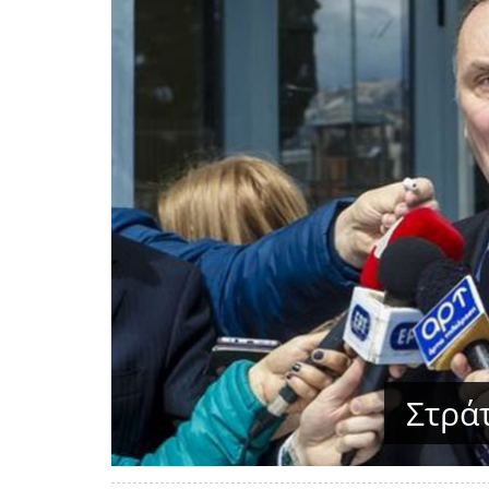
Στράτ