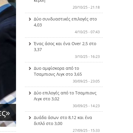
κέρδη
20/10/25 - 21:18
Δύο συνδυαστικές επιλογές στο
4,03
4/10/25 - 07:43
Ένας άσος και ένα Over 2,5 στο
3,37
3/10/25 - 16:23
Δυο αμφίσκορα από το
Τσαμπιονς Λιγκ στο 3,65
30/09/25 - 23:05
Δύο επιλογές από το Τσαμπιονς
Λιγκ στο 3,02
30/09/25 - 14:23
ες»
Δυάδα άσων στο 8,12 και ένα
διπλό στο 3,00
27/09/25 - 15:33