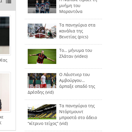
α
μνήμη του
Μαραντόνα
Τα πανηγύρια στα
κανάλια της
Βενετίας (pics)
Το… μήνυμα του
Ζλάταν (video)
θέας
Ο Λάιστνερ του
Αμβούργου…
άρπαξε οπαδό της
Δρέσδης (vid)
Τα πανηγύρια της
Ντόρτμουντ
κε
μπροστά στο άδειο
Κ
“κίτρινο τείχος” (vid)