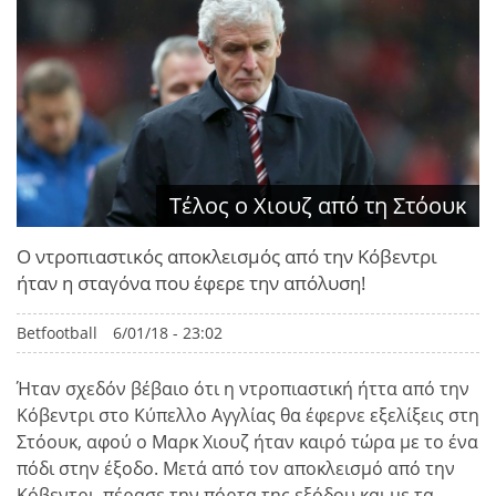
Τέλος ο Χιουζ από τη Στόουκ
Ο ντροπιαστικός αποκλεισμός από την Κόβεντρι
ήταν η σταγόνα που έφερε την απόλυση!
Betfootball
6/01/18 - 23:02
Ήταν σχεδόν βέβαιο ότι η
ντροπιαστική ήττα
από την
Κόβεντρι στο Κύπελλο Αγγλίας θα έφερνε εξελίξεις στη
Στόουκ, αφού ο Μαρκ Χιουζ ήταν καιρό τώρα με το ένα
πόδι στην έξοδο. Μετά από τον αποκλεισμό από την
Κόβεντρι, πέρασε την πόρτα της εξόδου και με τα…