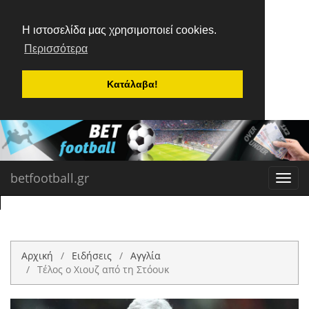
Η ιστοσελίδα μας χρησιμοποιεί cookies.
Περισσότερα
Κατάλαβα!
betfootball.gr
Toggl
navig
Αρχική
Ειδήσεις
Αγγλία
Τέλος ο Χιουζ από τη Στόουκ