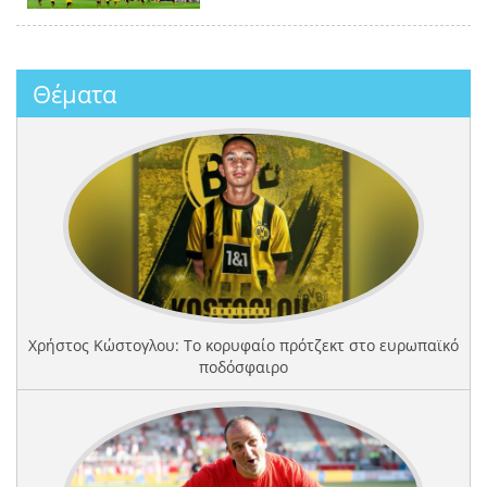
Θέματα
Χρήστος Κώστογλου: Το κορυφαίο πρότζεκτ στο ευρωπαϊκό
ποδόσφαιρο