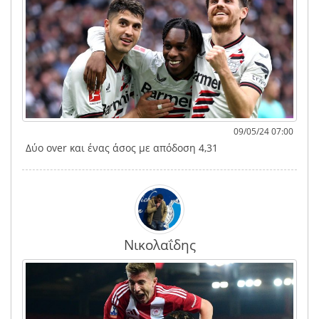
09/05/24 07:00
Δύο over και ένας άσος με απόδοση 4,31
Νικολαΐδης