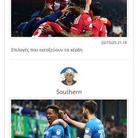
20/10/25 21:18
Επιλογές που εκτοξεύουν τα κέρδη
Southern