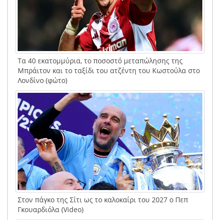
Τα 40 εκατομμύρια, το ποσοστό μεταπώλησης της
Μπράιτον και το ταξίδι του ατζέντη του Κωστούλα στο
Λονδίνο (φώτο)
Στον πάγκο της Σίτι ως το καλοκαίρι του 2027 ο Πεπ
Γκουαρδιόλα (Video)