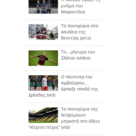
μνήμη του
Μαραντόνα
Τα πανηγύρια στα
κανάλια της
Βενετίας (pics)
Το… μήνυμα του
Ζλάταν (video)
Ο Λάιστνερ του
Αμβούργου…
άρπαξε οπαδό της
Δρέσδης (vid)
Τα πανηγύρια της
Ντόρτμουντ
μπροστά στο άδειο
“κίτρινο τείχος” (vid)