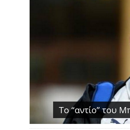
Το “αντίο” του Μ