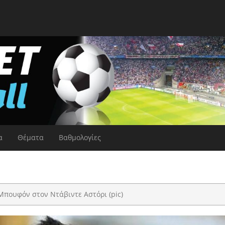
α
Θέματα
Βαθμολογίες
 Μπουφόν στον Ντάβιντε Αστόρι (pic)