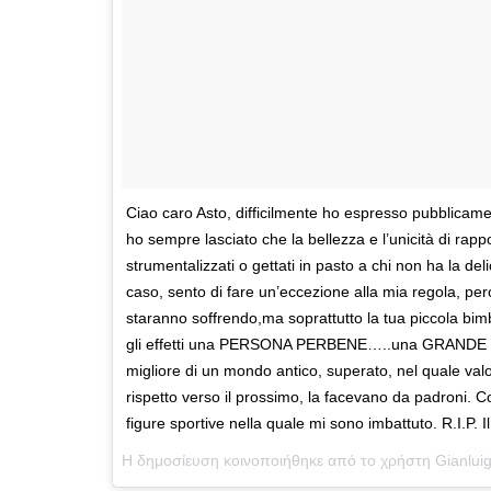
Ciao caro Asto, difficilmente ho espresso pubblicam
ho sempre lasciato che la bellezza e l’unicità di rappo
strumentalizzati o gettati in pasto a chi non ha la del
caso, sento di fare un’eccezione alla mia regola, per
staranno soffrendo,ma soprattutto la tua piccola bimb
gli effetti una PERSONA PERBENE…..una GRANDE
migliore di un mondo antico, superato, nel quale valor
rispetto verso il prossimo, la facevano da padroni. C
figure sportive nella quale mi sono imbattuto. R.I.P. Il 
Η δημοσίευση κοινοποιήθηκε από το χρήστη
Gianluig