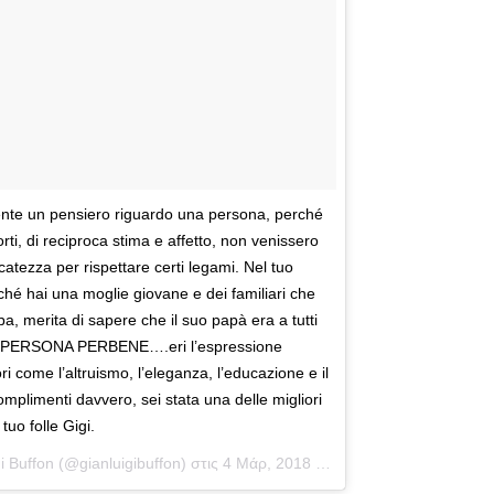
ente un pensiero riguardo una persona, perché
rti, di reciproca stima e affetto, non venissero
icatezza per rispettare certi legami. Nel tuo
ché hai una moglie giovane e dei familiari che
a, merita di sapere che il suo papà era a tutti
 PERSONA PERBENE….eri l’espressione
i come l’altruismo, l’eleganza, l’educazione e il
omplimenti davvero, sei stata una delle migliori
tuo folle Gigi.
i Buffon
(@gianluigibuffon) στις
4 Μάρ, 2018 στις 4:41 πμ PST