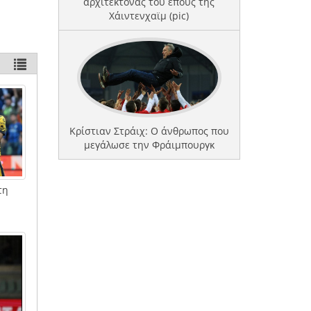
αρχιτέκτονας του έπους της
Χάιντενχαϊμ (pic)
Κρίστιαν Στράιχ: Ο άνθρωπος που
μεγάλωσε την Φράιμπουργκ
τη