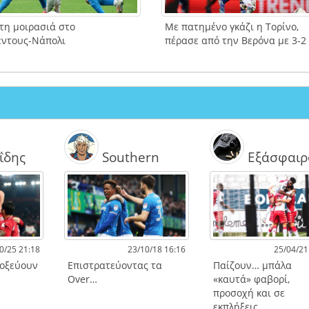
τη μοιρασιά στο
Με πατημένο γκάζι η Τορίνο,
έντους-Νάπολι
πέρασε από την Βερόνα με 3-2
ΐδης
Southern
Εξάσφαιρ
0/25 21:18
23/10/18 16:16
25/04/21
τοξεύουν
Επιστρατεύοντας τα
Παίζουν… μπάλα
Over…
«καυτά» φαβορί,
προσοχή και σε
εκπλήξεις