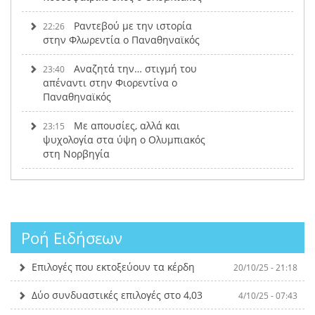
Ραντεβού με την ιστορία
22:26
στην Φλωρεντία ο Παναθηναϊκός
Αναζητά την… στιγμή του
23:40
απέναντι στην Φιορεντίνα ο
Παναθηναϊκός
Με απουσίες, αλλά και
23:15
ψυχολογία στα ύψη ο Ολυμπιακός
στη Νορβηγία
Ροή Ειδήσεων
Επιλογές που εκτοξεύουν τα κέρδη
20/10/25 - 21:18
Δύο συνδυαστικές επιλογές στο 4,03
4/10/25 - 07:43