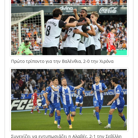
Πρώτο τρίποντο για την Βαλένθια, 2-0 την Χιρόνα
Συνεχίζει να εντυπωσιάζει η Αλαβές, 2-1 την Σεβίλλη