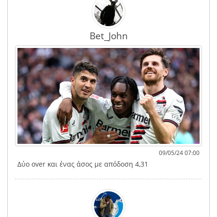
Bet_John
09/05/24 07:00
Δύο over και ένας άσος με απόδοση 4,31