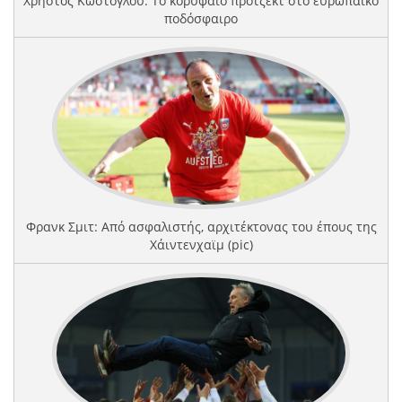
Χρήστος Κώστογλου: Το κορυφαίο πρότζεκτ στο ευρωπαϊκό
ποδόσφαιρο
Φρανκ Σμιτ: Από ασφαλιστής, αρχιτέκτονας του έπους της
Χάιντενχαϊμ (pic)