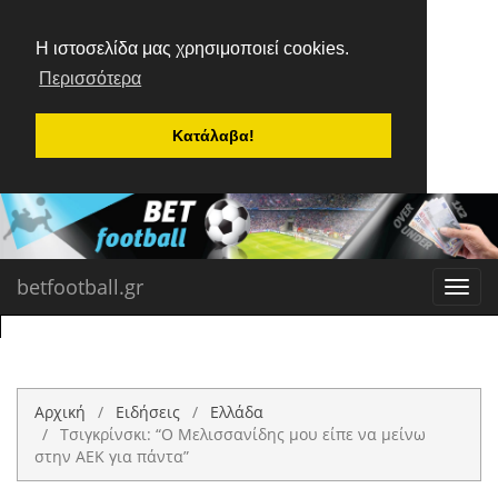
Η ιστοσελίδα μας χρησιμοποιεί cookies.
Περισσότερα
Κατάλαβα!
betfootball.gr
Toggl
navig
Αρχική
Ειδήσεις
Ελλάδα
Τσιγκρίνσκι: “Ο Μελισσανίδης μου είπε να μείνω
στην ΑΕΚ για πάντα”