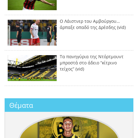
Ο Λάιστνερ του Αμβούργου…
άρπαξε οπαδό της Δρέσδης (vid)
Τα πανηγύρια της Ντόρτμουντ
μπροστά στο άδειο “κίτρινο
τείχος” (vid)
Θέματα