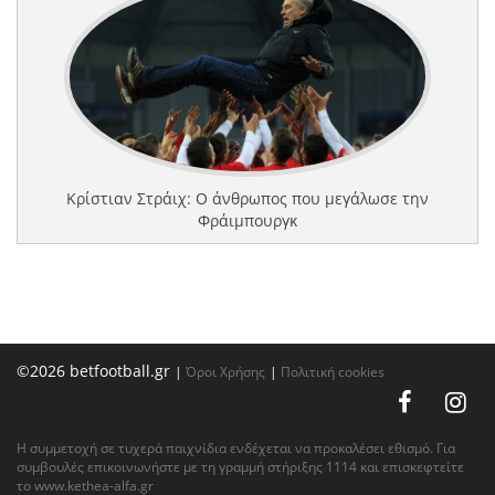
Κρίστιαν Στράιχ: Ο άνθρωπος που μεγάλωσε την
Φράιμπουργκ
©2026 betfootball.gr
|
Όροι Χρήσης
|
Πολιτική cookies
Η συμμετοχή σε τυχερά παιχνίδια ενδέχεται να προκαλέσει εθισμό. Για
συμβουλές επικοινωνήστε με τη γραμμή στήριξης 1114 και επισκεφτείτε
το
www.kethea-alfa.gr