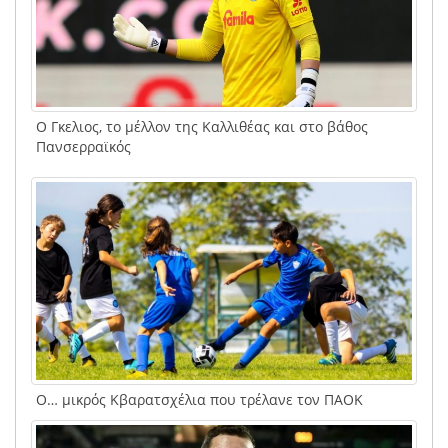
Ο Γκελιος, το μέλλον της Καλλιθέας και στο βάθος
Πανσερραϊκός
Ο… μικρός Κβαρατσχέλια που τρέλανε τον ΠΑΟΚ