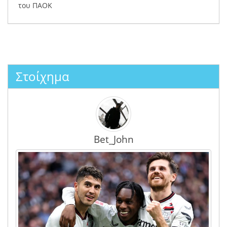
του ΠΑΟΚ
Στοίχημα
Bet_John