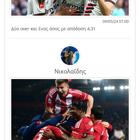
09/05/24 07:00
Δύο over και ένας άσος με απόδοση 4,31
Νικολαΐδης