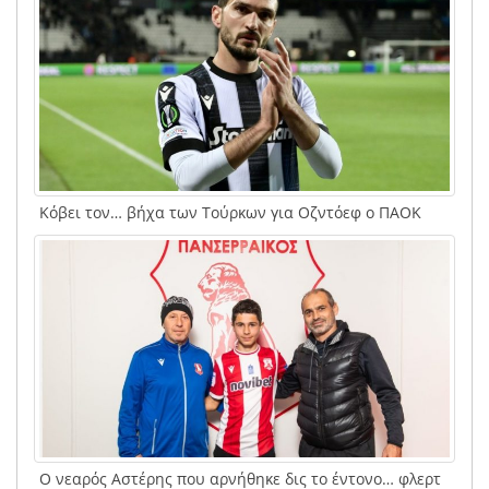
Κόβει τον… βήχα των Τούρκων για Οζντόεφ ο ΠΑΟΚ
Ο νεαρός Αστέρης που αρνήθηκε δις το έντονο… φλερτ