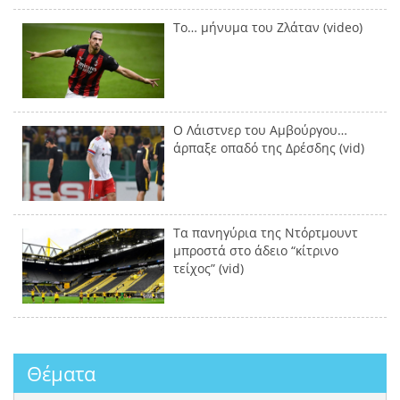
Το… μήνυμα του Ζλάταν (video)
Ο Λάιστνερ του Αμβούργου…
άρπαξε οπαδό της Δρέσδης (vid)
Τα πανηγύρια της Ντόρτμουντ
μπροστά στο άδειο “κίτρινο
τείχος” (vid)
Θέματα