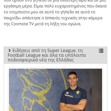
που ήρθαν στο γήπεδο σε μια ιδιαίτερη ώρα και σε μια
εργάσιμη μέρα. Είμαι πολύ ευχαριστημένος που έκανα
το ντεμπούτο μου σε αυτό το γήπεδο σε αυτό το
παιχνίδι» απάντησε ο Ισπανός τεχνικός στην κάμερα
της Cosmote TV μετά τη λήξη του αγώνα.
Ειδήσεις από τη Super League, τη
Football League και όλα τα υπόλοιπα
ποδοσφαιρικά νέα της Ελλάδας