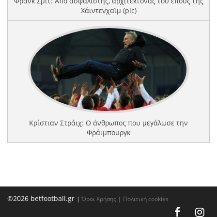
Φρανκ Σμιτ: Από ασφαλιστής, αρχιτέκτονας του έπους της
Χάιντενχαϊμ (pic)
Κρίστιαν Στράιχ: Ο άνθρωπος που μεγάλωσε την
Φράιμπουργκ
©2026 betfootball.gr
|
Όροι Χρήσης
|
Πολιτική cookies