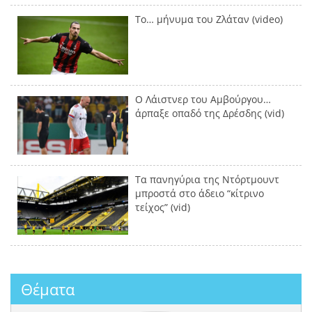
Το… μήνυμα του Ζλάταν (video)
Ο Λάιστνερ του Αμβούργου…
άρπαξε οπαδό της Δρέσδης (vid)
Τα πανηγύρια της Ντόρτμουντ
μπροστά στο άδειο “κίτρινο
τείχος” (vid)
Θέματα