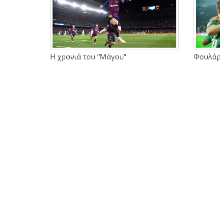
Η χρονιά του “Μάγου”
Φουλάρε