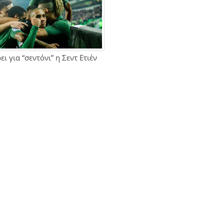
ι για “σεντόνι” η Σεντ Ετιέν