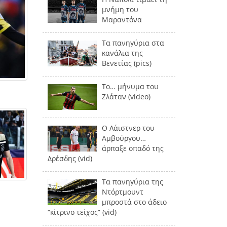
μνήμη του
Μαραντόνα
Τα πανηγύρια στα
κανάλια της
Βενετίας (pics)
Το… μήνυμα του
Ζλάταν (video)
Ο Λάιστνερ του
Αμβούργου…
άρπαξε οπαδό της
Δρέσδης (vid)
Τα πανηγύρια της
Ντόρτμουντ
μπροστά στο άδειο
“κίτρινο τείχος” (vid)